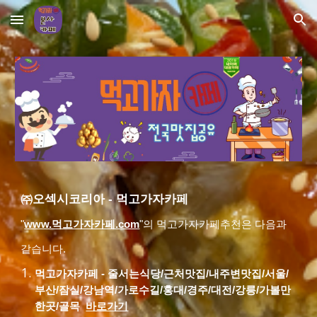
Skip to main content
Skip to navigation
㈜오섹시코리아 -
먹고가자카페
"
www.먹고가자카페.com
"
의
먹고가자카페
추천은 다음과
같습니다.
먹고가자카페
-
줄서는식당/근처맛집/내주변맛집/서울/
부산/잠실/강남역/가로수길/홍대/경주/대전/강릉/가볼만
한곳/골목
바로가기