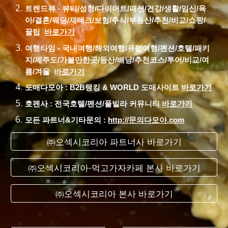
트렌드뷰 - 뷰티/성형/다이어트/패션/건강/생활/임신/육
아/결혼/웨딩/재테크/보험/주식/부동산/추천/비교/쇼핑/
꿀팁
바로가기
여행타임 - 국내여행/해외여행/유럽여행/펜션/호텔/패키
지/제주도/가볼만한곳/등산/배낭/추천코스/투어/비교/여
름/겨울
바로가기
도매다모아 : B2B랭킹 & WORLD 도매사이트
바로가기
호펜사 : 전국호텔/펜션/풀빌라 커뮤니티
바로가기
모든 파트너&기타문의 :
http://문의다모아.com
㈜오섹시코리아 파트너사 바로가기
㈜오섹시코리아-먹고가자카페 본사 바로가기
㈜오섹시코리아 본사 바로가기