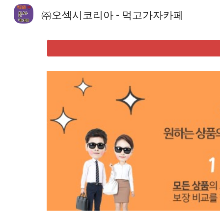
㈜오섹시코리아 - 먹고가자카페
Sk