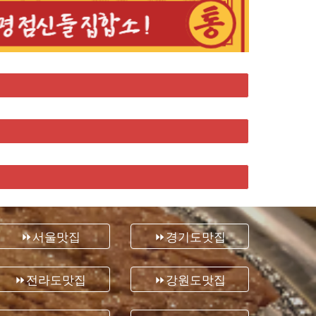
⏩서울맛집
⏩경기도맛집
⏩전라도맛집
⏩강원도맛집