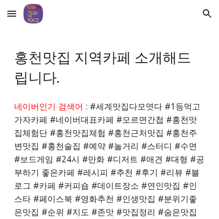
Skip to main content
Skip to navigation
홍천
맛집 지역카페 소개해드
립니다.
네이버인기 검색어
: #세계맛집다모엿다 #1등먹고
가자카페 #네이버대표카페 #모르면간첩 #
홍천
맛
집체험단 #
홍천
맛집체험 #
홍천
근처맛집 #
홍천
주
변맛집 #
홍천
술집 #예약 #놀거리 #스터디 #수면
#보드게임 #24시 #만화 #디저트 #애견 #대형 #공
부하기 좋은카페 #레시피 #추천 #후기 #리뷰 #블
로그 #카페 #커피숍 #데이트장소 #연인맛집 #인
스타 #페이스북 #영화추천 #인생맛집 #분위기좋
은맛집 #순위 #지도 #존맛 #맛집정리 #숨은맛집