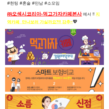
#헌팅 #혼술 #만남 #소모임
㈜오섹시코리아-먹고가자카페본사
에서 !!
지
역카페 만나보러 가실까요?!! 강추~
💖