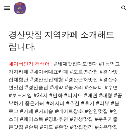
Skip to main content
Skip to navigation
경산맛집
지역카페 소개해드
립니다.
네이버인기 검색어
: #세계맛집다모엿다 #1등먹고
가자카페 #네이버대표카페 #모르면간첩 #
경산
맛
집체험단 #
경산
맛집체험 #
경산
근처맛집 #
경산
주
변맛집 #
경산
술집 #예약 #놀거리 #스터디 #수면
#보드게임 #24시 #만화 #디저트 #애견 #대형 #공
부하기 좋은카페 #레시피 #추천 #후기 #리뷰 #블
로그 #카페 #커피숍 #데이트장소 #연인맛집 #인
스타 #페이스북 #영화추천 #인생맛집 #분위기좋
은맛집 #순위 #지도 #존맛 #맛집정리 #숨은맛집