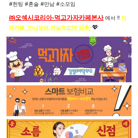
#헌팅 #혼술 #만남 #소모임
㈜오섹시코리아-먹고가자카페본사
에서 !!
지
역카페 만나보러 가실까요?!! 강추~
💖