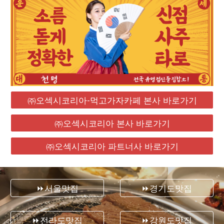
㈜오섹시코리아-먹고가자카페 본사 바로가기
㈜오섹시코리아 본사 바로가기
㈜오섹시코리아 파트너사 바로가기
⏩서울맛집
⏩경기도맛집
⏩전라도맛집
⏩강원도맛집