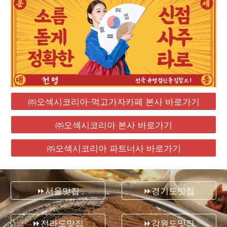
㈜오섹시코리아-먹고가자카페 본사 바로가기
㈜오섹시코리아 본사 바로가기
㈜오섹시코리아 파트너사 바로가기
⏩서울맛집
⏩경기도맛집
⏩전라도맛집
⏩강원도맛집