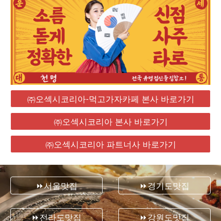
㈜오섹시코리아-먹고가자카페 본사 바로가기
㈜오섹시코리아 본사 바로가기
㈜오섹시코리아 파트너사 바로가기
⏩서울맛집
⏩경기도맛집
⏩전라도맛집
⏩강원도맛집