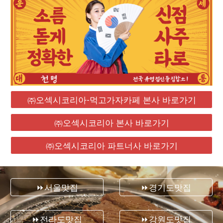
㈜오섹시코리아-먹고가자카페 본사 바로가기
㈜오섹시코리아 본사 바로가기
㈜오섹시코리아 파트너사 바로가기
⏩서울맛집
⏩경기도맛집
⏩전라도맛집
⏩강원도맛집