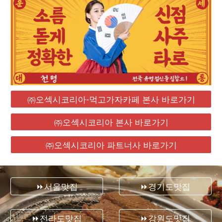
㈜오섹시코리아-먹고가자카페 본사 바로가기
㈜오섹시코리아 본사 바로가기
㈜오섹시코리아 파트너사 바로가기
⏩서울맛집
⏩경기도맛집
⏩전라도맛집
⏩강원도맛집