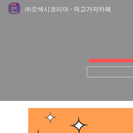
㈜오섹시코리아 - 먹고가자카페
Sk