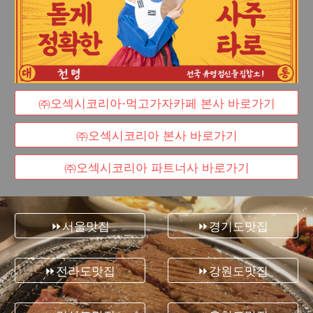
㈜오섹시코리아-먹고가자카페 본사 바로가기
㈜오섹시코리아 본사 바로가기
㈜오섹시코리아 파트너사 바로가기
⏩서울맛집
⏩경기도맛집
⏩전라도맛집
⏩강원도맛집