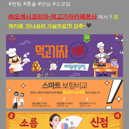
#헌팅 #혼술 #만남 #소모임
㈜오섹시코리아-먹고가자카페본사
에서 !!
지
역카페 만나보러 가실까요?!! 강추~
💖