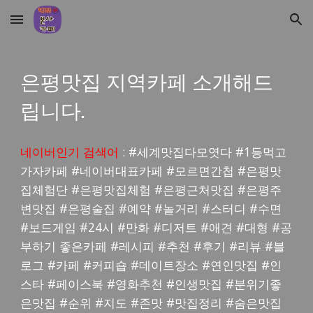
Skip to main content
Skip to navigation
은평
맛집 지역카페 소개해드
립니다.
네이버인기 검색어
: #세계맛집다모엿다 #1등먹고
가자카페 #네이버대표카페 #모르면간첩 #
은평
맛
집체험단 #
은평
맛집체험 #
은평
근처맛집 #
은평
주
변맛집 #
은평
술집 #예약 #놀거리 #스터디 #수면
#보드게임 #24시 #만화 #디저트 #애견 #대형 #공
부하기 좋은카페 #레시피 #추천 #후기 #리뷰 #블
로그 #카페 #커피숍 #데이트장소 #연인맛집 #인
스타 #페이스북 #영화추천 #인생맛집 #분위기좋
은맛집 #순위 #지도 #존맛 #맛집정리 #숨은맛집