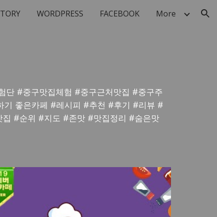
STORY
WORDPRESS
FACEBOOK
More
ion
험단 #
중구
맛집체험 #
중구
근처맛집 #
중구
주
하기 좋은카페 #레시피 #추천 #후기 #리뷰 #
집 #순위 #지도 #존맛 #맛집정리 #숨은맛