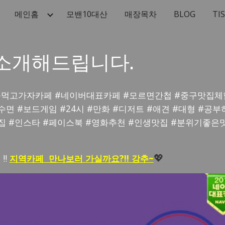
메인홈
모밴10대산
매장목차
BLOG
TI
ip to main content
Skip to navigat
소개해드립니다.
등먹고가자카페 #네이버대표카페 #모르면간첩 #
중구
맛집체
수면 #보드게임 #24시 #만화 #디저트 #애견 #대형 #공부
집 #인스타 #페이스북 #영화추천 #인생맛집 #분위기좋은맛
!!
지역카페 만나보러 가실까요?!! 강추~
💖