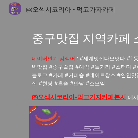
㈜오섹시코리아 - 먹고가자카페
Sk
중구
맛집 지역카페 
네이버인기 검색어
: #세계맛집다모엿다 #1
변맛집 #
중구
술집 #예약 #놀거리 #스터디 #
블로그 #카페 #커피숍 #데이트장소 #연인맛
집 #헌팅 #혼술 #만남 #소모임
㈜오섹시코리아-먹고가자카페본사
에서 