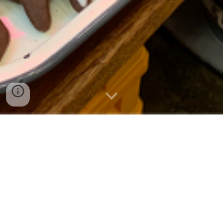
⏩서울맛집
⏩경기도맛집
⏩전라도맛집
⏩강원도맛집
⏩경상도맛집
⏩충청도맛집