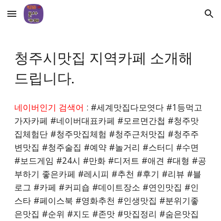
Skip to main content
Skip to navigation
청주시
맛집 지역카페 소개해
드립니다.
네이버인기 검색어
: #세계맛집다모엿다 #1등먹고
가자카페 #네이버대표카페 #모르면간첩 #
청주
맛
집체험단 #
청주
맛집체험 #
청주
근처맛집 #
청주
주
변맛집 #
청주
술집 #예약 #놀거리 #스터디 #수면
#보드게임 #24시 #만화 #디저트 #애견 #대형 #공
부하기 좋은카페 #레시피 #추천 #후기 #리뷰 #블
로그 #카페 #커피숍 #데이트장소 #연인맛집 #인
스타 #페이스북 #영화추천 #인생맛집 #분위기좋
은맛집 #순위 #지도 #존맛 #맛집정리 #숨은맛집