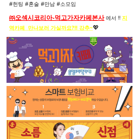
#헌팅 #혼술 #만남 #소모임
㈜오섹시코리아-먹고가자카페본사
에서 !!
지
역카페 만나보러 가실까요?!! 강추~
💖